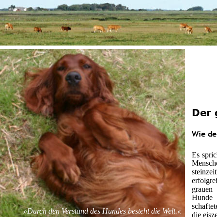
Der 
Wie de
Es
spric
Mensch
steinzei
erfolgre
grauen
Hunde
schaf
te
»Durch den Verstand des Hundes besteht die Welt.«
die eis